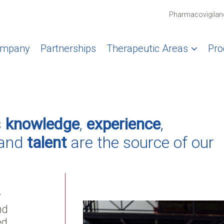
Pharmacovigilan
mpany
Partnerships
Therapeutic Areas
Pro
s
knowledge
,
experience
,
and
talent
are the source of our
y
nd
ed