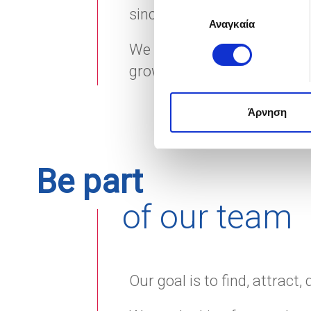
Επιλογή
sincerity and respect.
συγκατάθεσης
Αναγκαία
We compensate our employe
growth.
Άρνηση
Be part
of our team
Our goal is to find, attract