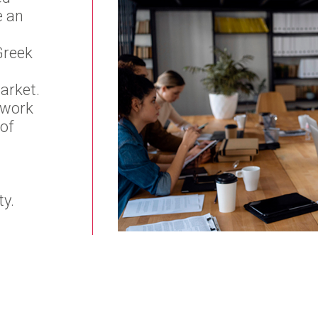
e an
Greek
arket.
 work
of
y.