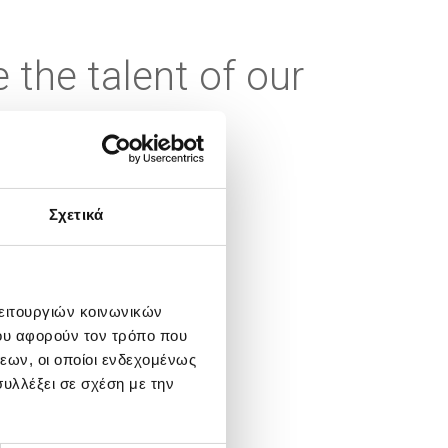
 the talent of our
Σχετικά
powered, and
λειτουργιών κοινωνικών
ου αφορούν τον τρόπο που
 We value
εων, οι οποίοι ενδεχομένως
 safe, healthy, and
υλλέξει σε σχέση με την
t accept any
ommon goals with