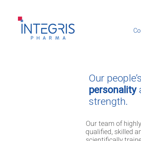
Co
Our people’
personality
strength.
Our team of highl
qualified, skilled a
scientifically train