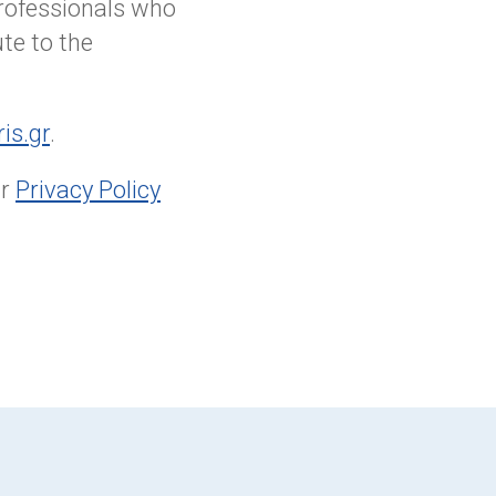
Professionals who
ute to the
is.gr
.
ur
Privacy Policy