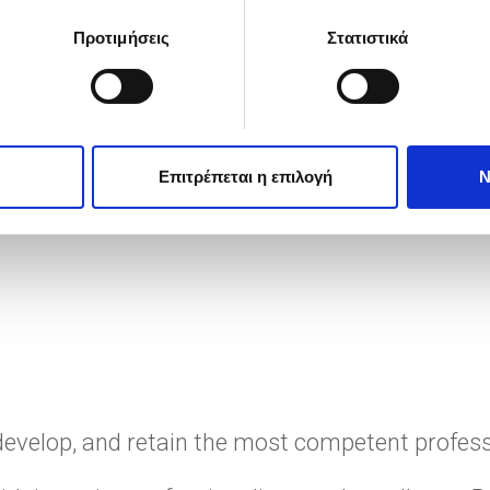
Προτιμήσεις
Στατιστικά
es for the achievements and their impact on
Επιτρέπεται η επιλογή
Ν
, develop, and retain the most competent profess