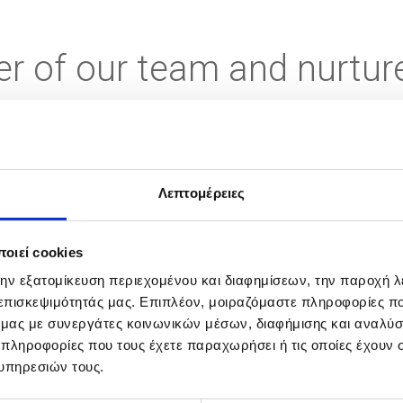
r of our team and nurture
Λεπτομέρειες
nnovation, creativity and efficiency.
οιεί cookies
nment where our employees feel respected, em
την εξατομίκευση περιεχομένου και διαφημίσεων, την παροχή 
 επισκεψιμότητάς μας. Επιπλέον, μοιραζόμαστε πληροφορίες π
lize their creative ideas is our utmost concern.
ό μας με συνεργάτες κοινωνικών μέσων, διαφήμισης και αναλύσ
it and efficiency in everything we do. We secure
 πληροφορίες που τους έχετε παραχωρήσει ή τις οποίες έχουν σ
d safeguard respect for human rights. We do no
υπηρεσιών τους.
place; instead, we all work together towards c