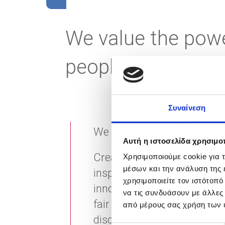
We value the powe
people.
Συναίνεση
We work agilely and foster i
Αυτή η ιστοσελίδα χρησιμοπ
Creating a working enviro
Χρησιμοποιούμε cookie για 
μέσων και την ανάλυση της
inspired to express and rea
χρησιμοποιείτε τον ιστότοπ
innovation, trust, team spir
να τις συνδυάσουν με άλλες
fair working conditions an
από μέρους σας χρήση των 
discrimination in the work